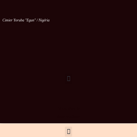
Cimier Yoruba "Egun" / Nigéria
Vous êtes le
ème visiteur