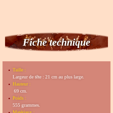
Fiche technique
Taille
:
Largeur de tête : 21 cm au plus large.
Hauteur :
69 cm.
Poids :
555 grammes.
Matériaux :