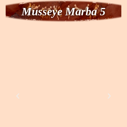
M
usseye Marba 5