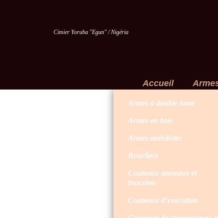
Cimier Yoruba "Egun" / Nigéria
Accueil
Arme
Armes à double lame
Armes en bois
Armes mahdistes
Boucliers
Couteaux anneaux et
bracelets
Couteaux d’exécution
Couteaux de circoncisions e