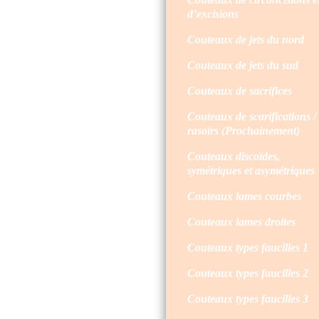
d’excisions
Couteaux de jets du nord
Couteaux de jets du sud
Couteaux de sacrifices
Couteaux de scarifications /
rasoirs (Prochainement)
Couteaux discoïdes,
symétriques et asymétriques
Couteaux lames courbes
Couteaux lames droites
Couteaux types faucilles 1
Couteaux types faucilles 2
Couteaux types faucilles 3