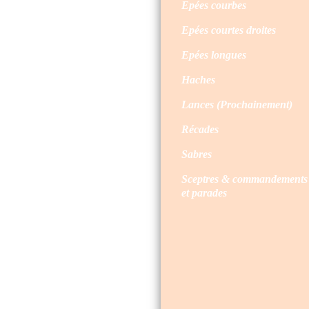
Epées courbes
Epées courtes droites
Epées longues
Haches
Lances (Prochainement)
Récades
Sabres
Sceptres & commandements
et parades