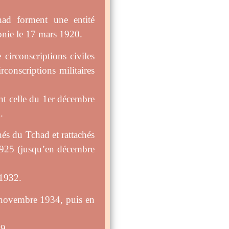
had forment une entité
onie le 17 mars 1920.
circonscriptions civiles
conscriptions militaires
nt celle du 1er décembre
.
s du Tchad et rattachés
1925 (jusqu’en décembre
 1932.
5 novembre 1934, puis en
39.