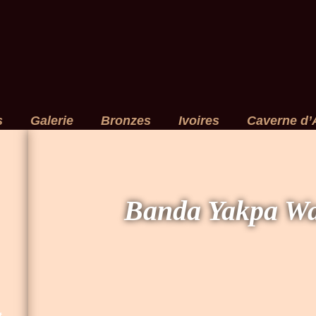
s
Galerie
Bronzes
Ivoires
Caverne d’
Banda Yakpa W
t