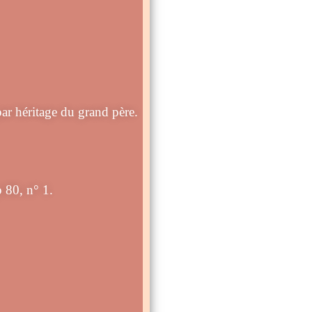
r héritage du grand père.
 80, n° 1.