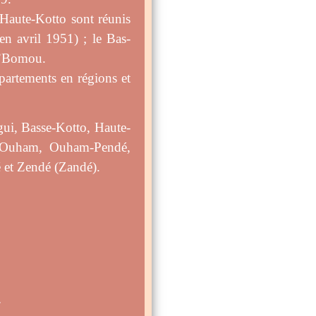
Haute-Kotto sont réunis
n avril 1951) ; le Bas-
M’Bomou.
artements en régions et
ui, Basse-Kotto, Haute-
 Ouham, Ouham-Pendé,
é et Zendé (Zandé).
.