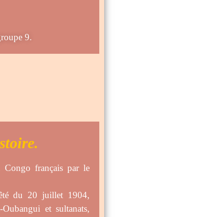
, groupe 9.
toire.
u Congo français par le
rêté du 20 juillet 1904,
-Oubangui et sultanats,