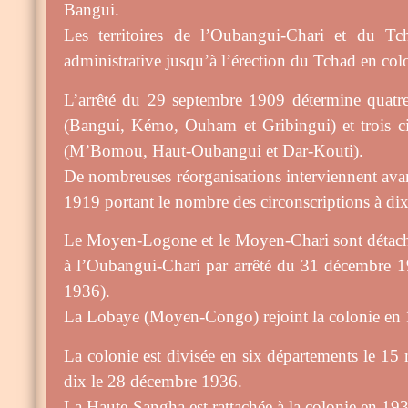
Bangui.
Les territoires de l’Oubangui-Chari et du Tc
administrative jusqu’à l’érection du Tchad en col
L’arrêté du 29 septembre 1909 détermine quatre 
(Bangui, Kémo, Ouham et Gribingui) et trois cir
(M’Bomou, Haut-Oubangui et Dar-Kouti).
De nombreuses réorganisations interviennent ava
1919 portant le nombre des circonscriptions à dix
Le Moyen-Logone et le Moyen-Chari sont détaché
à l’Oubangui-Chari par arrêté du 31 décembre 
1936).
La Lobaye (Moyen-Congo) rejoint la colonie en
La colonie est divisée en six départements le 1
dix le 28 décembre 1936.
La Haute-Sangha est rattachée à la colonie en 19