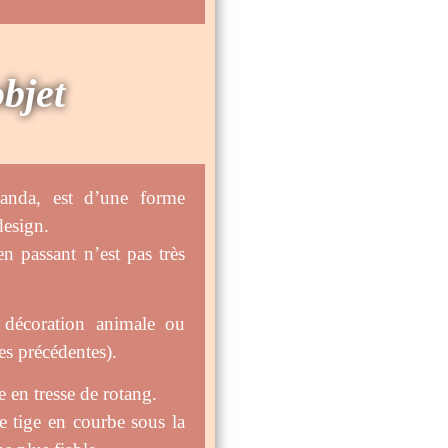
objet
anda, est d’une forme
design.
en passant n’est pas très
e décoration animale ou
es précédentes).
e en tresse de rotang.
ne tige en courbe sous la