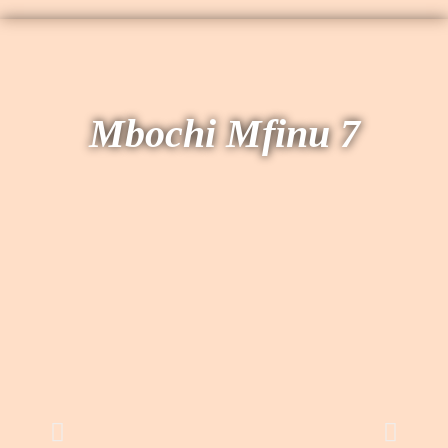
Mbochi Mfinu 7