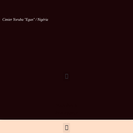
Cimier Yoruba "Egun" / Nigéria
Vous êtes le
ème visiteur