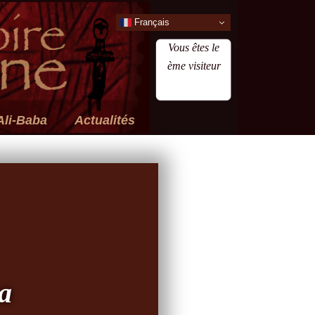
Français
Vous êtes le
ème visiteur
Ali-Baba
Actualités
a