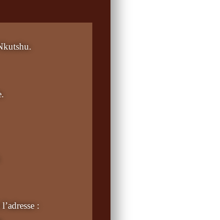
Nkutshu
.
e
.
.
l’adresse :