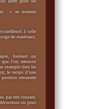
l ou autre
pour les
rtier » se nomme
-cueilleurs à celle
broyage de matériaux,
ique, formant un
 que l’on retrouve
par exemple chez les
nt, le temps d’une
 position retournée
, pas très courant,
r décoctions ou pour