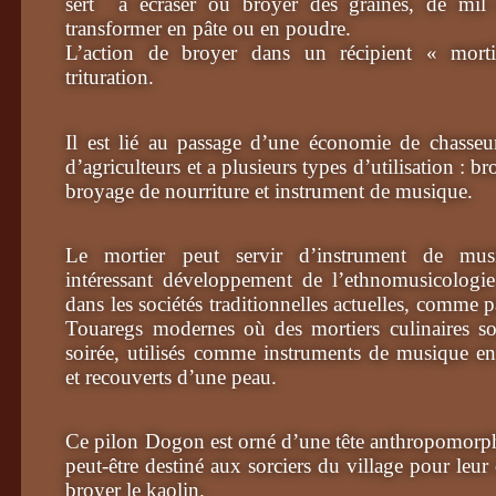
sert à écraser ou broyer des graines, de mi
transformer en pâte ou en poudre.
L’action de broyer dans un récipient « mo
trituration.
Il est lié au passage d’une économie de chasseurs
d’agriculteurs et a plusieurs types d’utilisation : 
broyage de nourriture et instrument de musique.
Le mortier peut servir d’instrument de mus
intéressant développement de l’ethnomusicologie
dans les sociétés traditionnelles actuelles, comme 
Touaregs modernes où des mortiers culinaires so
soirée, utilisés comme instruments de musique en
et recouverts d’une peau.
Ce pilon Dogon est orné d’une tête anthropomorphe
peut-être destiné aux sorciers du village pour leu
broyer le kaolin.