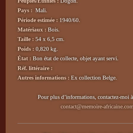
Peuples/Ethnies :
Dogon
.
Pays :
Mali
.
Période estimée :
1940/60
.
Matériaux :
Bois.
Taille :
54 x 6,5 cm
.
Poids :
0,820 kg
.
État :
Bon état de collecte, objet ayant servi
.
Réf. littéraire :
Autres informations :
Ex collection Belge
.
Pour plus d’informations, contactez-moi à 
contact@memoire-africaine.co