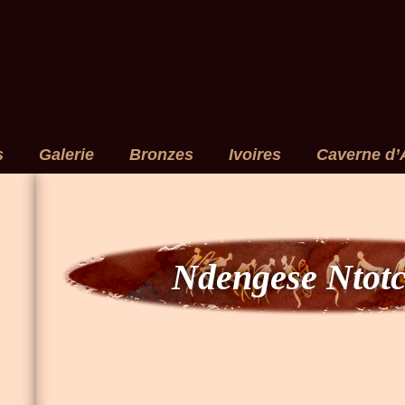
s
Galerie
Bronzes
Ivoires
Caverne d’
Ndengese Ntotc