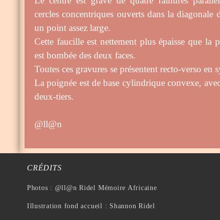
Le centre est gravé de quatre rainures parallè
cercles concentriques ouverts dans la diagonale d
un point assez large.
Cette faucille est nettement plus épaisse que la pr
est bombée des deux faces.
Toutes ces gravures se présentent recto-verso en s
La poignée est de base cylindrique convexe, ave
deux-tiers.
@ll@n
CRÉDITS
Photos : @ll@n Ridel Mémoire Africaine
Illustration fond accueil : Shannon Ridel