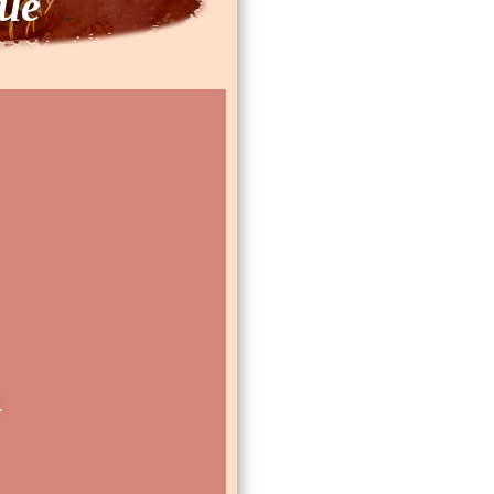
que
.