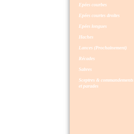
Epées courbes
Epées courtes droites
Epées longues
Haches
Lances (Prochainement)
Récades
Sabres
Sceptres & commandements
et parades