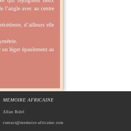
les qui rejoignent deux
e l’angle avec au centre
écédente, d’ailleurs elle
ymétrie.
c un léger épaulement au
MEMOIRE AFRICAINE
Allan Ridel
contact@memoire-africaine.com