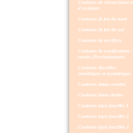
Couteaux de circoncisions e
d’excisions
Couteaux de jets du nord
Couteaux de jets du sud
Couteaux de sacrifices
Couteaux de scarifications /
rasoirs (Prochainement)
Couteaux discoïdes,
symétriques et asymétriques
Couteaux lames courbes
Couteaux lames droites
Couteaux types faucilles 1
Couteaux types faucilles 2
Couteaux types faucilles 3