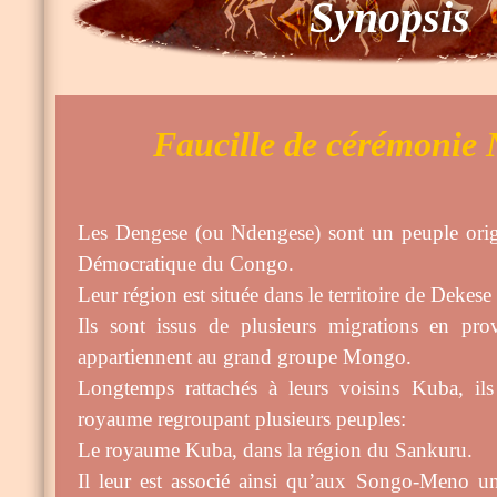
Synopsis
Faucille de cérémonie
Les Dengese (ou Ndengese) sont un peuple orig
Démocratique du Congo.
Leur région est située dans le territoire de Dekese
Ils sont issus de plusieurs migrations en pr
appartiennent au grand groupe Mongo.
Longtemps rattachés à leurs voisins Kuba, ils
royaume regroupant plusieurs peuples:
Le royaume Kuba, dans la région du Sankuru.
Il leur est associé ainsi qu’aux Songo-Meno un