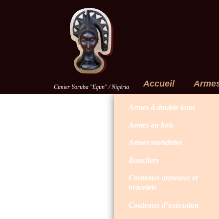
Accueil
Arme
Cimier Yoruba "Egun" / Nigéria
Armes à double lame
Armes en bois
Armes mahdistes
Boucliers
Couteaux anneaux et
bracelets
Couteaux d’exécution