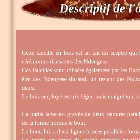
Descriptif de l'
Cette faucille en bois est en fait un sceptre qui s
cérémonies dansantes des Ndengese.
Ces faucilles sont utilisées également par les B
être des Ndengese du sud, un restant des Nku
deux.
Le bois employé est très léger, mais malgré tout ré
La partie lame est gravée de deux rainures parall
de la forme hormis le bout.
Le bout, lui, a deux lignes brisées parallèles forma