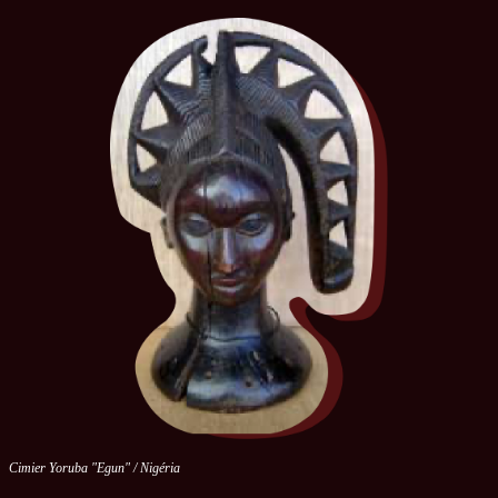
Cimier Yoruba "Egun" / Nigéria