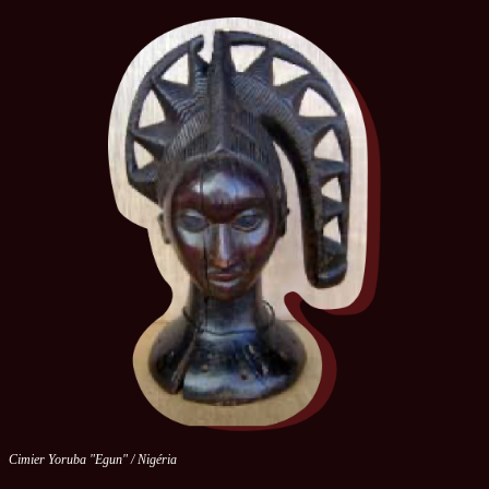
Cimier Yoruba "Egun" / Nigéria