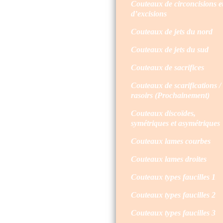
Couteaux de circoncisions e
d’excisions
Couteaux de jets du nord
Couteaux de jets du sud
Couteaux de sacrifices
Couteaux de scarifications /
rasoirs (Prochainement)
Couteaux discoïdes,
symétriques et asymétriques
Couteaux lames courbes
Couteaux lames droites
Couteaux types faucilles 1
Couteaux types faucilles 2
Couteaux types faucilles 3