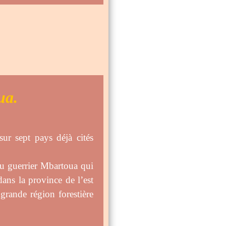
ua.
ur sept pays déjà cités
 du guerrier Mbartoua qui
dans la province de l’est
grande région forestière