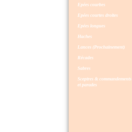
Epées courbes
Epées courtes droites
Epées longues
Haches
Lances (Prochainement)
Récades
Sabres
Sceptres & commandements
et parades