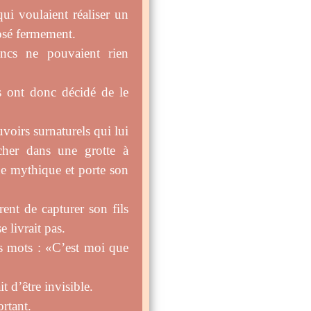
qui voulaient réaliser un
posé fermement.
ncs ne pouvaient rien
s ont donc décidé de le
voirs surnaturels qui lui
cher dans une grotte à
ue mythique et porte son
rent de capturer son fils
 livrait pas.
es mots : «C’est moi que
t d’être invisible.
ortant.