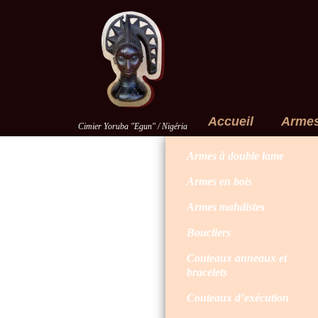
Accueil
Arme
Cimier Yoruba "Egun" / Nigéria
Armes à double lame
Armes en bois
Armes mahdistes
Boucliers
Couteaux anneaux et
bracelets
Couteaux d’exécution