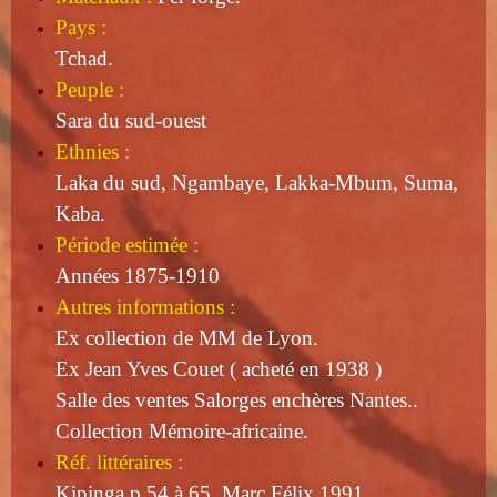
Pays :
Tchad.
Peuple :
Sara du sud-ouest
Ethnies :
Laka du sud, Ngambaye, Lakka-Mbum, Suma,
Kaba.
Période estimée :
Années 1875-1910
Autres informations :
Ex collection de MM de Lyon.
Ex Jean Yves Couet ( acheté en 1938 )
Salle des ventes Salorges enchères Nantes..
Collection Mémoire-africaine.
Réf. littéraires :
Kipinga p 54 à 65. Marc Félix 1991.