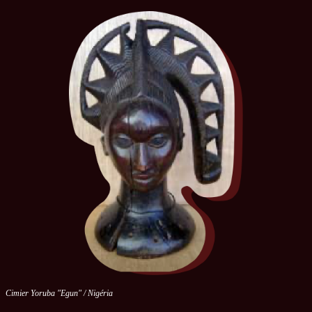
Cimier Yoruba "Egun" / Nigéria