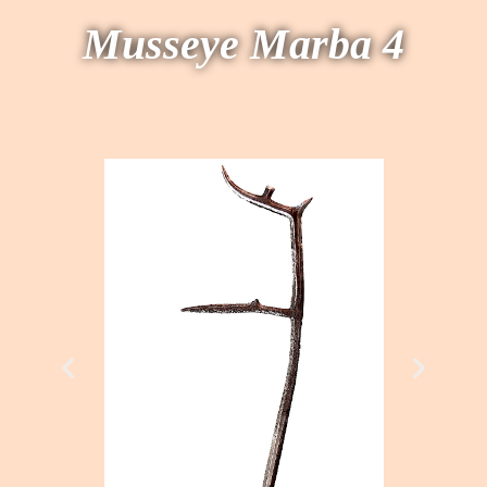
M
usseye Marba 4