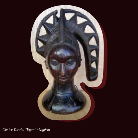
Cimier Yoruba "Egun" / Nigéria