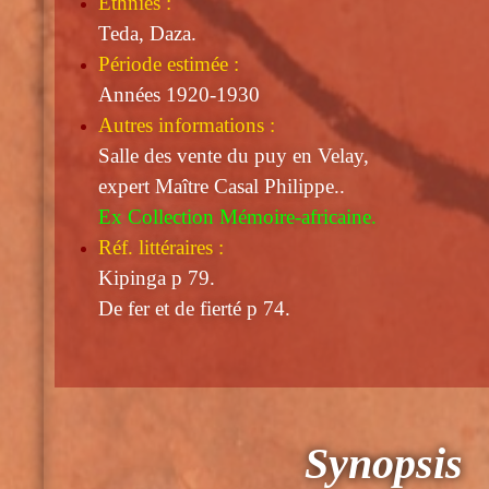
Ethnies :
Teda, Daza.
Période estimée :
Années 1920-1930
Autres informations :
Salle des vente du puy en Velay,
expert Maître Casal Philippe..
Ex Collection Mémoire-africaine.
Réf. littéraires :
Kipinga p 79.
De fer et de fierté p 74.
Synopsis