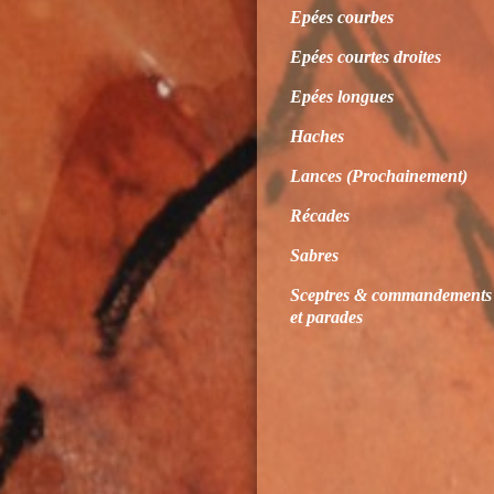
Epées courbes
Epées courtes droites
Epées longues
Haches
Lances (Prochainement)
Récades
Sabres
Sceptres & commandements
et parades