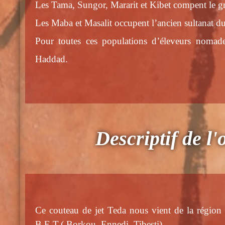
Les Tama, Sungor, Mararit et Kibet compent le 
Les Maba et Masalit occupent l’ancien sultanat d
Pour toutes ces populations d’éleveurs nomades
Haddad.
Descriptif de l'
Ce couteau de jet Teda nous vient de la régio
B.E.T.( Borkou, Ennedi, Tibesti).