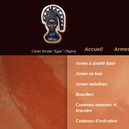
Accueil
Arme
Cimier Yoruba "Egun" / Nigéria
Armes à double lame
Armes en bois
Armes mahdistes
Boucliers
Couteaux anneaux et
bracelets
Couteaux d’exécution