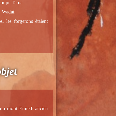
groupe Tama.
u Wadaï.
, les forgerons étaient
objet
n du mont Ennedi ancien