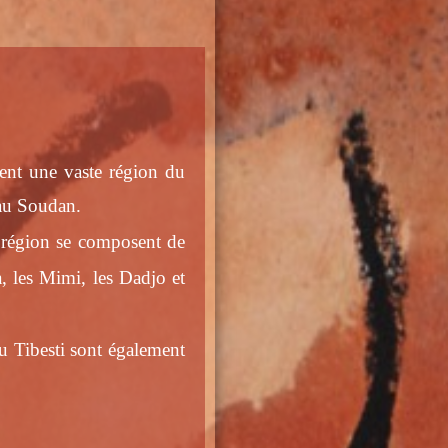
tent une vaste région du
 au Soudan
.
e région se composent de
, les Mimi, les Dadjo et
u Tibesti sont également