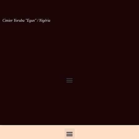
Cimier Yoruba "Egun" / Nigéria
Vous êtes le
ème visiteur