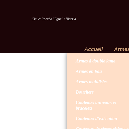
Cimier Yoruba "Egun" / Nigéria
Accueil
Arme
Armes à double lame
Armes en bois
Armes mahdistes
Boucliers
Couteaux anneaux et
bracelets
Couteaux d’exécution
Couteaux de circoncisions e