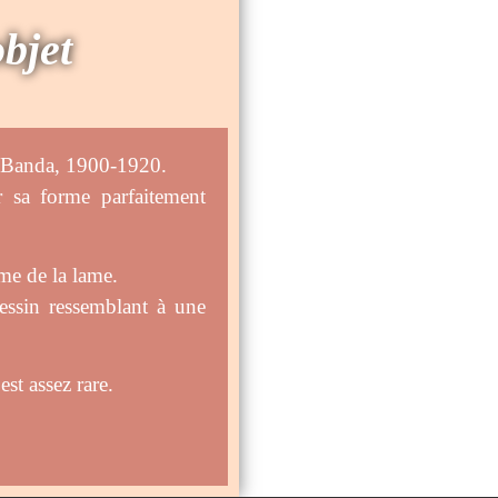
objet
ie Banda, 1900-1920.
r sa forme parfaitement
rme de la lame.
essin ressemblant à une
st assez rare.