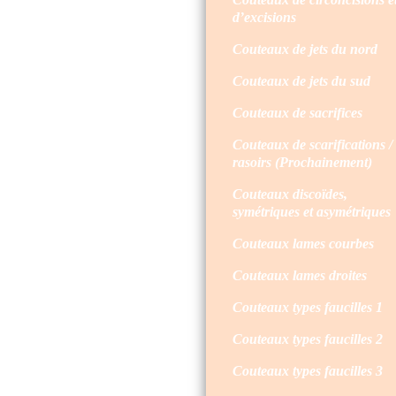
d’excisions
Couteaux de jets du nord
Couteaux de jets du sud
Couteaux de sacrifices
Couteaux de scarifications /
rasoirs (Prochainement)
Couteaux discoïdes,
symétriques et asymétriques
Couteaux lames courbes
Couteaux lames droites
Couteaux types faucilles 1
Couteaux types faucilles 2
Couteaux types faucilles 3