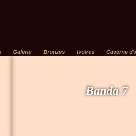
s
Galerie
Bronzes
Ivoires
Caverne d’
Banda 7
t