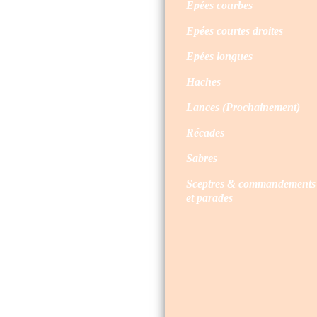
Epées courbes
Epées courtes droites
Epées longues
Haches
Lances (Prochainement)
Récades
Sabres
Sceptres & commandements
et parades