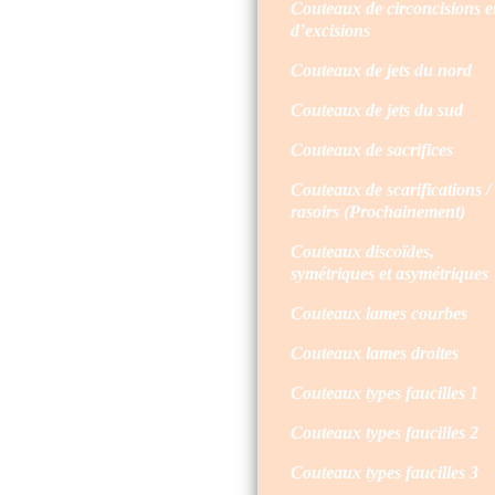
Couteaux de circoncisions e
d’excisions
Couteaux de jets du nord
Couteaux de jets du sud
Couteaux de sacrifices
Couteaux de scarifications /
rasoirs (Prochainement)
Couteaux discoïdes,
symétriques et asymétriques
Couteaux lames courbes
Couteaux lames droites
Couteaux types faucilles 1
Couteaux types faucilles 2
Couteaux types faucilles 3