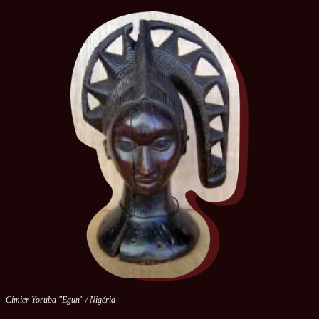
Cimier Yoruba "Egun" / Nigéria