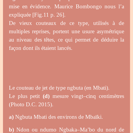
mise en
évidence. Maurice Bombongo nous l’a
expliquée [Fig.11 p. 26].
De vieux couteaux de ce type, utilisés à de
multiples reprises, portent une usure asymétrique
au niveau des
têtes, ce qui permet de déduire la
façon dont ils étaient lancés.
Le couteau de jet de type
ngb
uta
(en
Mbati).
Le plus petit
(d)
mesure vingt
–
cinq
centimètres
(Photo D.C.
2015
).
a)
Ngb
uta
Mbati des environs
de Mbaïki.
b)
Ndon
ou
ndumo
Ngbaka
–
Ma’bo du nord
de