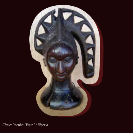
Cimier Yoruba "Egun" / Nigéria