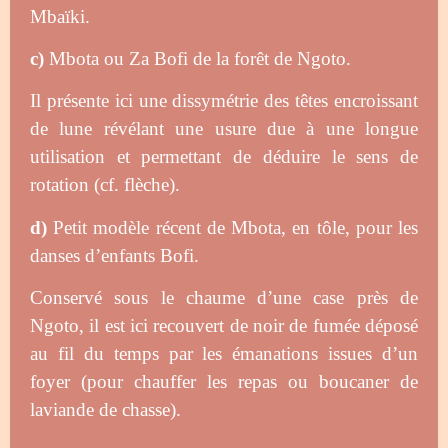
Mbaïki.
c)
Mbota
ou
Za
Bofi de la forêt de Ngoto.
Il présente ici une dissymétrie des têtes en
croissant
de lune ré
vélant une usure due à
une
longue
utilisation et permettant de déduire le
sens de
rotatio
n (cf. flèche).
d)
Petit modèle récent de
Mbota
, en
tôle,
pour les
danses d’
enfants Bofi.
Conservé sous
le chaume d’une case près de
Ngoto, il est ici
recouvert de noir de fumée déposé
au fil du
temps par les émanations issues d’un
foyer
(pour chauffer les
repas ou boucaner de
la
viande de chasse).