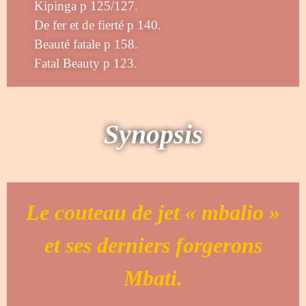
Kipinga p 125/127.
De fer et de fierté p 140.
Beauté fatale p 158.
Fatal Beauty p 123.
Synopsis
Le couteau de jet « mbalio »
et ses derniers forgerons
Mbati.