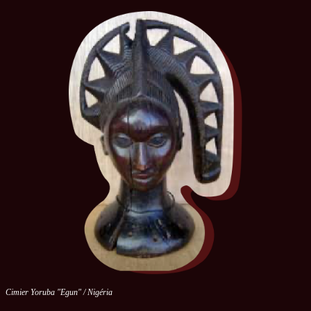
Cimier Yoruba "Egun" / Nigéria