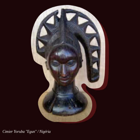
Cimier Yoruba "Egun" / Nigéria