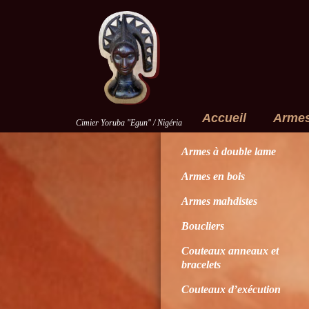
Accueil
Arme
Cimier Yoruba "Egun" / Nigéria
Armes à double lame
Armes en bois
Armes mahdistes
Boucliers
Couteaux anneaux et
bracelets
Couteaux d’exécution