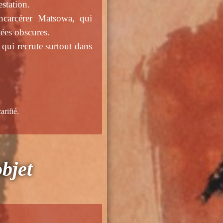
estation.
incarcérer Matsowa, qui
tées obscures.
qui recrute surtout dans
fié.
objet