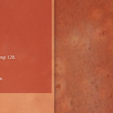
senp 128.
e.