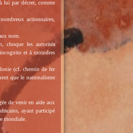
à lui par décret, comme
 nombreux actionnaires,
 faux nom.
n, choque les autorités
 incognito et à moindres
lonie (cf. chemin de fer
ent que le nationalisme
ée de venir en aide aux
fricains, ayant participé
re mondiale.