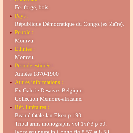
Fer forgé, bois.
Pays :
République Démocratique du Congo.(ex Zaïre).
Peuple :
Momvu.
Ethnies :
Momvu.
Période estimée :
Années 1870-1900
Autres informations :
Ex Galerie Desaives Belgique.
Collection Mémoire-africaine.
Réf. littéraires :
Beauté fatale Jan Elsen p 190.
Tribal arms monographs vol 1/n°3 p 50.
Ivory sculpture in Congo fig 8.57 et 8.58.