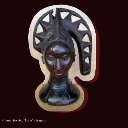
Cimier Yoruba "Egun" / Nigéria