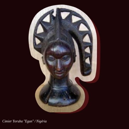
Cimier Yoruba "Egun" / Nigéria