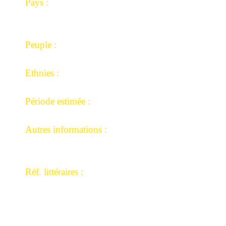
Pays :
République Démocratique du Congo, République
Centrafricaine
Peuple :
Mongo.
Ethnies :
Nkutshu.
Période estimée :
Années 1900-1920
Autres informations :
Ex collection Luc Lefebvre.
Collection Mémoire-africaine.
Réf. littéraires :
Beauté fatale Jan Elsen p 206.
De fer et de fierté p 187
.
Fatal Beauty p 254.