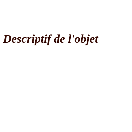
Toutes ces ethnies se trouvent de part et d’autre de la
rivières Lomani et Lualaba, jusqu’au fleuve Congo.
Descriptif de l'objet
Ce couteau cérémoniel est d’origine Nkutshu, il
possède une lame très typique.
La nervure axiale est très prononcée recto-verso, de la
soie à la pointe.
En partant du bas, la lame s’élargit avec deux ailerons
latéraux symétriques puis se rétrécit en courbe pour
repartir en pointe de lance.
La partie basse de la lame est striée de nervures formant