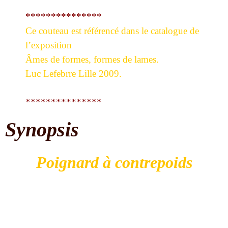
***************
Ce couteau est référencé dans le catalogue de
l’exposition
Âmes de formes, formes de lames.
Luc Lefebrre Lille 2009.
***************
Synopsis
Poignard à contrepoids
Ces couteaux se situent dans la zone de la forêt
équatoriale, du nord-est jusqu’au centre-est de la
République Démocratique du Congo.