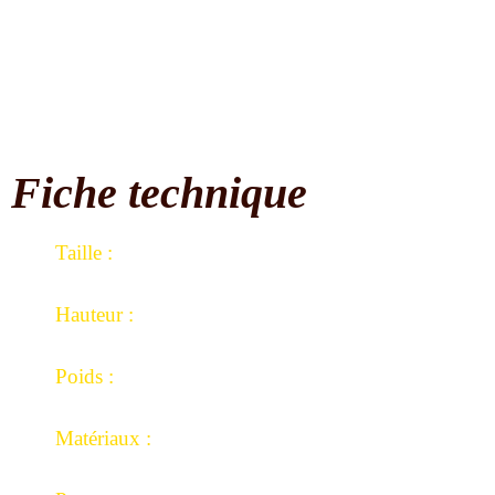
Fiche technique
Taille
:
Largeur de tête : 13 cm au plus large.
Hauteur :
33,5 cm.
Poids :
628 grammes.
Matériaux :
Fer forgé, bois.