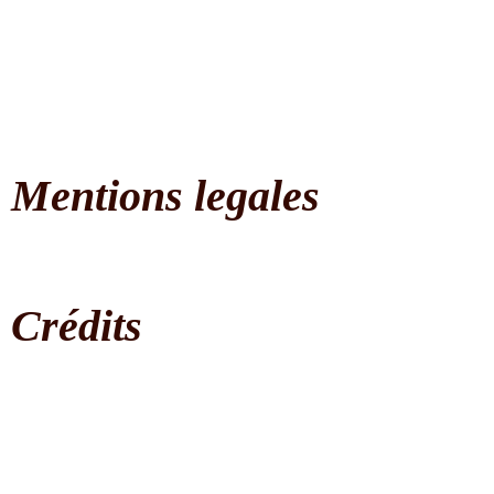
Ndengésé par leur roi Ikonga Samba comme insigne
pour les Ntotchi.
@ll@n
Mentions legales
Copyright 2021
by Laura Lerouge, Juliet Sainty, Ridel Allan &
Ridel Shannon
Crédits
Photos : @ll@n Ridel Mémoire Africaine
Illustration fond accueil : Shannon Ridel
Correction des textes : Jean-Pierre Heule