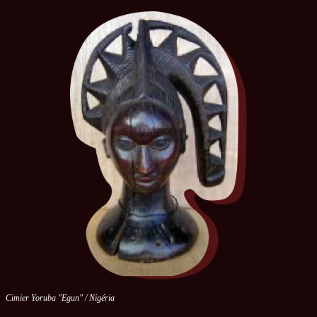
Cimier Yoruba "Egun" / Nigéria