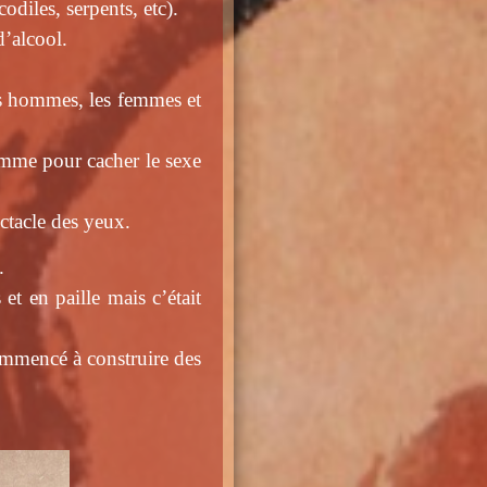
codiles, serpents, etc).
’alcool.
les hommes, les femmes et
comme pour cacher le sexe
ectacle des yeux.
.
et en paille mais c’était
ommencé à construire des