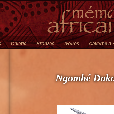
s
Galerie
Bronzes
Ivoires
Caverne d’
N
gombé Doko