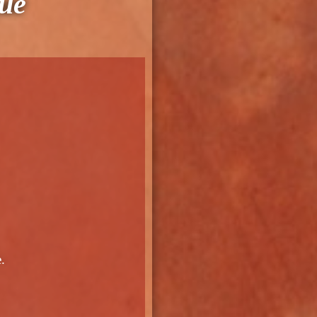
que
.