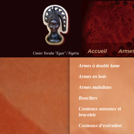
Accueil
Arme
Cimier Yoruba "Egun" / Nigéria
Armes à double lame
Armes en bois
Armes mahdistes
Boucliers
Couteaux anneaux et
bracelets
Couteaux d’exécution