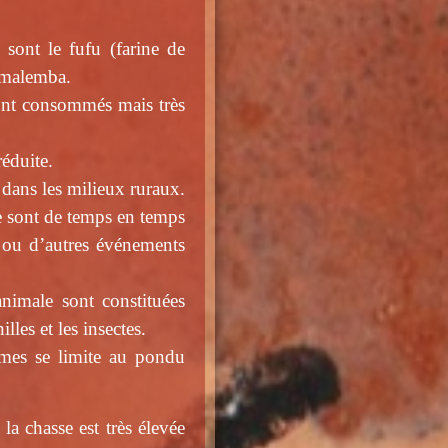
sont le fufu (farine de
e malemba.
sont consommés mais très
éduite.
ans les milieux ruraux.
le sont de temps en temps
s ou d’autres événements
animale sont constituées
lles et les insectes.
mes se limite au pondu
a chasse est très élevée