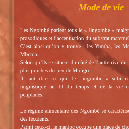
Mode de vie
Les Ngombé parlent tous le « lingombe » malgré 
prosodiques et l’accentuation du substrat maternel 
C’est ainsi qu’on y trouve : les Yumba, les M
Mbenja.
Selon qu’ils se situent du côté de l’autre rive d
plus proches du peuple Mongo.
Il faut dire ici que le Lingombe a subi ce
linguistique au fil du temps et de la vie 
peuplades.
Le régime alimentaire des Ngombé se caractéri
des féculents.
Parmi ceux-ci, le manioc occupe une place de cho