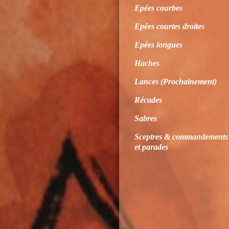
Epées courbes
Epées courtes droites
Epées longues
Haches
Lances (Prochainement)
Récades
Sabres
Sceptres & commandements
et parades