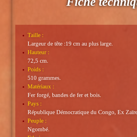
Fiche techni
Taille
:
Largeur de tête :19 cm au plus large.
Hauteur :
72,5 cm.
Poids :
510 grammes.
Matériaux :
Fer forgé, bandes de fer et bois.
Pays :
République Démocratique du Congo, Ex Zaïre
Peuple :
Ngombé.