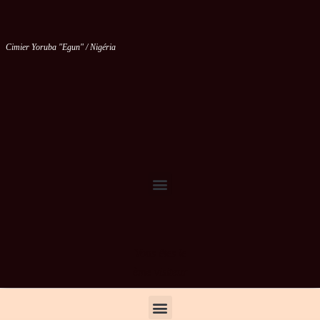
Cimier Yoruba "Egun" / Nigéria
Vous êtes le
ème visiteur