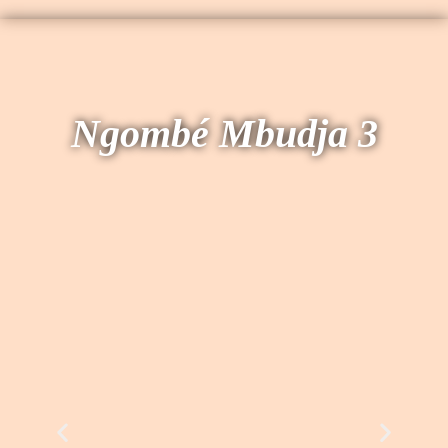
Ngombé Mbudja 3