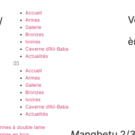
Accueil
V
/
Armes
Galerie
Bronzes
è
Ivoires
Caverne d’Ali-Baba
Actualités
Accueil
Armes
Galerie
Bronzes
Ivoires
Caverne d’Ali-Baba
Actualités
rmes à double lame
M
angbetu 2/3
rmes en bois