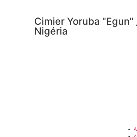
Cimier Yoruba "Egun" 
Nigéria
A
A