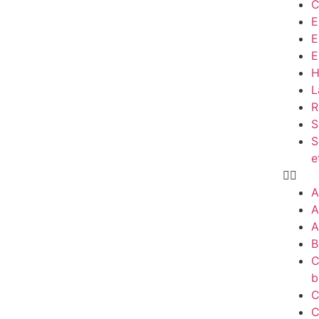
C
E
E
E
H
L
R
S
S
e
A
A
A
B
C
b
C
C