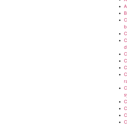
A
B
C
b
C
C
d
C
C
C
C
r
C
s
C
C
C
C