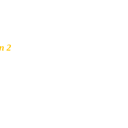
n 2
inture
oute la
a plus
etu se
ivière
reuses
ieur de
intures