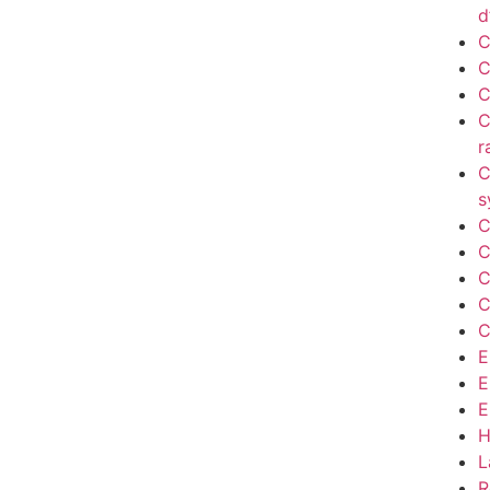
d
C
C
C
C
r
C
s
C
C
C
C
C
E
E
E
H
L
R