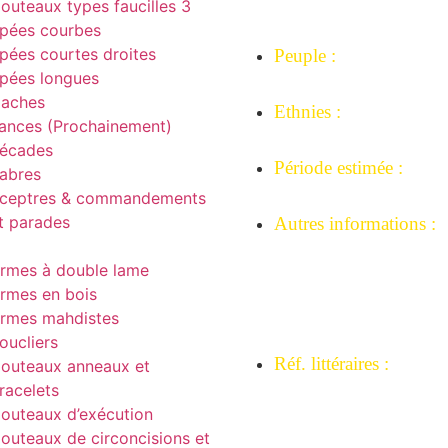
outeaux types faucilles 3
du Congo.
pées courbes
pées courtes droites
Peuple :
pées longues
Congolais
aches
Ethnies :
ances (Prochainement)
Mangbetu.
écades
Période estimée :
abres
Années 1910-1940
ceptres & commandements
t parades
Autres informations :
Galerie J-M Desaives ,
rmes à double lame
Belgique.
rmes en bois
Collection Mémoire-
rmes mahdistes
africaine.
oucliers
Réf. littéraires :
outeaux anneaux et
racelets
Beauté fatale Jan Elsen
outeaux d’exécution
190.
outeaux de circoncisions et
Tribal arms Monograp