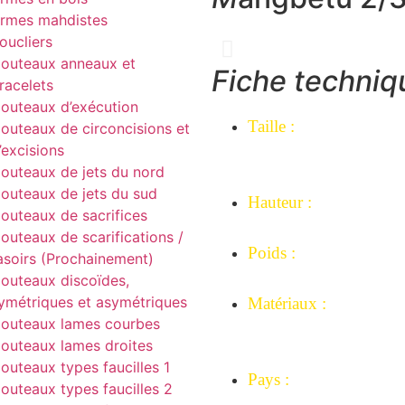
rmes mahdistes
oucliers
outeaux anneaux et
Fiche techniq
racelets
outeaux d’exécution
Taille
:
outeaux de circoncisions et
’excisions
Largeur de tête : 19,5
outeaux de jets du nord
plus large.
outeaux de jets du sud
Hauteur :
outeaux de sacrifices
36,5 cm.
outeaux de scarifications /
Poids :
asoirs (Prochainement)
452 grammes.
outeaux discoïdes,
ymétriques et asymétriques
Matériaux :
outeaux lames courbes
Fer forgé, fils de fer tr
outeaux lames droites
bois.
outeaux types faucilles 1
Pays :
outeaux types faucilles 2
République Démocrat