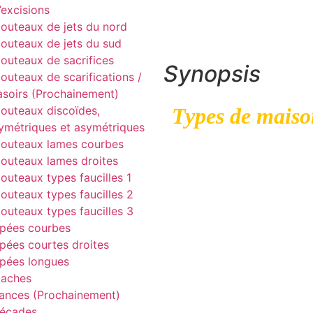
’excisions
1/n°3 p 34.
outeaux de jets du nord
outeaux de jets du sud
outeaux de sacrifices
Synopsis
outeaux de scarifications /
asoirs (Prochainement)
outeaux discoïdes,
Types de maiso
ymétriques et asymétriques
outeaux lames courbes
Au début du siècle, la pe
outeaux lames droites
murale était courante dans t
outeaux types faucilles 1
région de Mangbetu.
outeaux types faucilles 2
La peinture murale l
outeaux types faucilles 3
pées courbes
spectaculaire de Mangb
pées courtes droites
trouvait au nord de la r
pées longues
Bomokandi, où de nomb
aches
personnes décoraient l’extér
ances (Prochainement)
leurs maisons avec des pe
écades