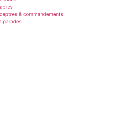
d’animaux, de personnes
abres
ceptres & commandements
motifs géométriques.
t parades
La peinture murale pourra
être le résultat du contact a
peuples des prairies tels 
Matchaga et les Bangba d
dernière moitié du XIXe s
lorsque l’on est passé du
tressé aux murs de boue.
Les motifs géométriques d
siècle pourraient être des co
motifs antérieurs exécu
raphia sur les murs et les nat
Dans de nombreuses partie
région, Lang a photograph