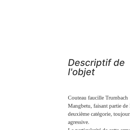
Trompettiste de la 
mangbetu et sa corne taillée.
Photos H. Lang,
Congo expéditio
américaine
Musée of Nat. Histoir
Descriptif de
l'objet
Couteau faucille Trumbach
Mangbetu, faisant partie de 
deuxième catégorie, toujour
agressive.