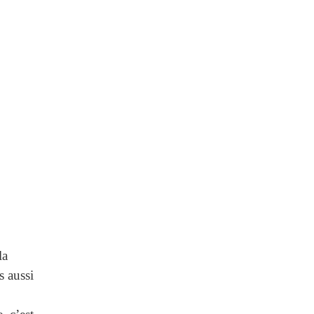
cour
n,
e.
la
s aussi