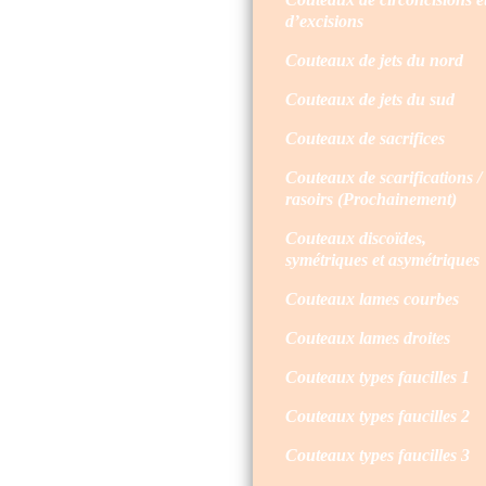
d’excisions
Couteaux de jets du nord
Couteaux de jets du sud
Couteaux de sacrifices
Couteaux de scarifications /
rasoirs (Prochainement)
Couteaux discoïdes,
symétriques et asymétriques
Couteaux lames courbes
Couteaux lames droites
Couteaux types faucilles 1
Couteaux types faucilles 2
Couteaux types faucilles 3