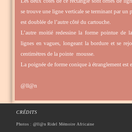
Les deux côtés de ce rectangle sont ornés de lign
se trouve une ligne verticale se terminant par un pe
est doublée de l’autre côté du cartouche.
L’autre moitié redessine la forme pointue de 
lignes en vagues, longeant la bordure et se rej
centimètres de la pointe mousse.
La poignée de forme conique à étranglement est e
@ll@n
CRÉDITS
Photos : @ll@n Ridel Mémoire Africaine