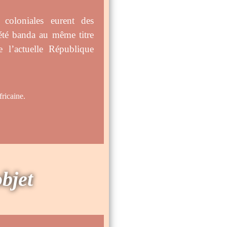
s coloniales eurent des
iété banda au même titre
e l’actuelle République
caine.
objet