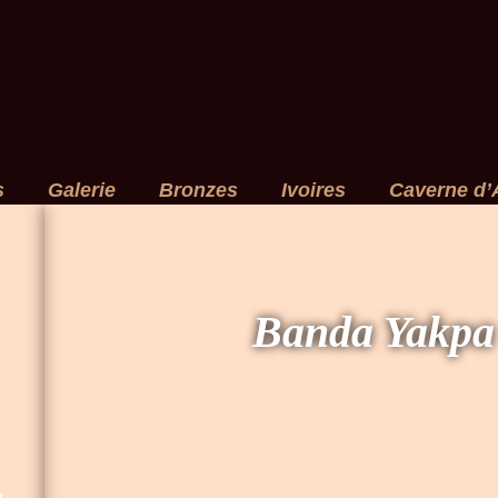
s
Galerie
Bronzes
Ivoires
Caverne d’
Banda Yakpa
t