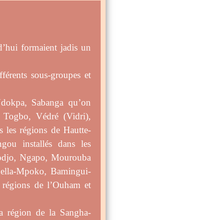
d’hui formaient jadis un
férents sous-groupes et
Ndokpa, Sabanga qu’on
 Togbo, Védré (Vidri),
 les régions de Hautte-
ou installés dans les
odjo, Ngapo, Mourouba
mbella-Mpoko, Bamingui-
 régions de l’Ouham et
la région de la Sangha-