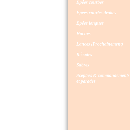
Epées courbes
Epées courtes droites
Epées longues
Haches
Lances (Prochainement)
Récades
Sabres
Sceptres & commandements
et parades