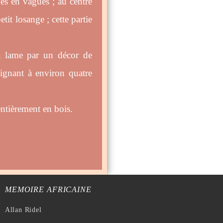
es en vagues ; au centre
tit losange ; cette partie
la lame par un décor de
oignant à environ quatre
ntièrement en bois.
MEMOIRE AFRICAINE
Allan Ridel