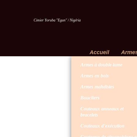
Cimier Yoruba "Egun" / Nigéria
Accueil
Arme
Armes à double lame
Armes en bois
Armes mahdistes
Boucliers
Couteaux anneaux et
bracelets
Couteaux d’exécution
Couteaux de circoncisions e