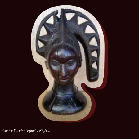
Cimier Yoruba "Egun" / Nigéria