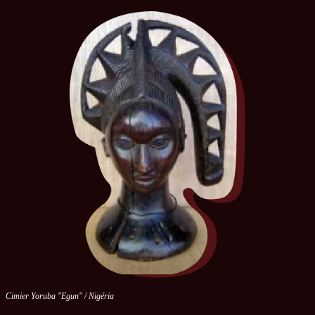
Cimier Yoruba "Egun" / Nigéria