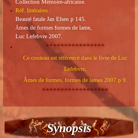
Collection Mémoire-africaine.
Réf. littéraires :
Beauté fatale Jan Elsen p 145.
mes de formes formes de lame,
Â
Luc Lefebvre 2007.
****************
Ce couteau est référencé dans le livre de Luc
Lefebvre,
Âmes de formes, formes de lames 2007 p 9.
******************
Synopsis