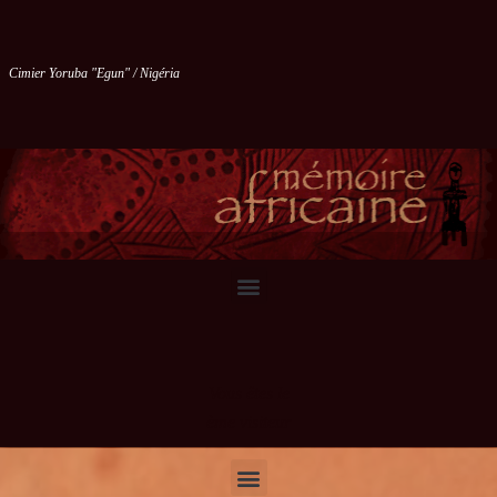
Cimier Yoruba "Egun" / Nigéria
Vous êtes le
ème visiteur