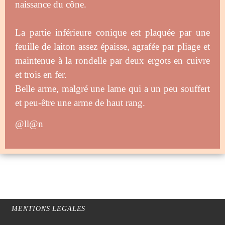
naissance du cône.
La partie inférieure conique est plaquée par une
feuille de laiton assez épaisse, agrafée par pliage et
maintenue à la rondelle par deux ergots en cuivre
et trois en fer.
Belle arme, malgré une lame qui a un peu souffert
et peu-être une arme de haut rang.
@ll@n
MENTIONS LEGALES