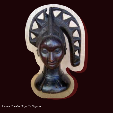
Cimier Yoruba "Egun" / Nigéria