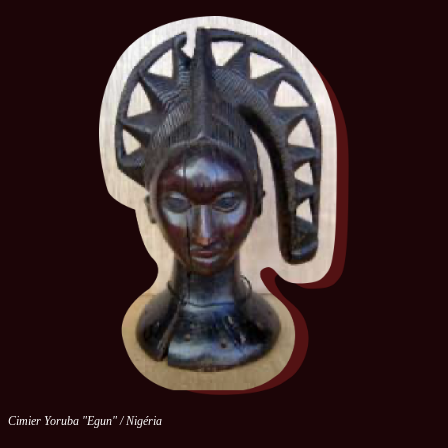
Cimier Yoruba "Egun" / Nigéria