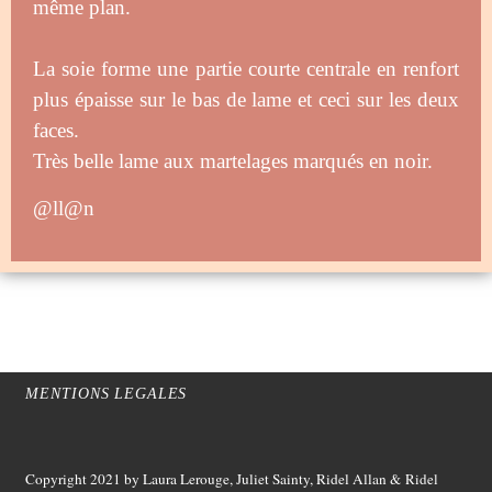
même plan.
La soie forme une partie courte centrale en renfort
plus épaisse sur le bas de lame et ceci sur les deux
faces.
Très belle lame aux martelages marqués en noir.
@ll@n
MENTIONS LEGALES
Copyright 2021
by Laura Lerouge, Juliet Sainty, Ridel Allan &
Ridel