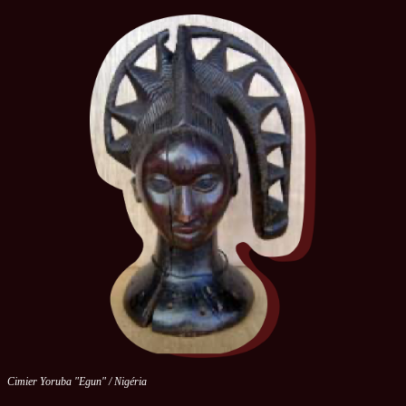
Cimier Yoruba "Egun" / Nigéria