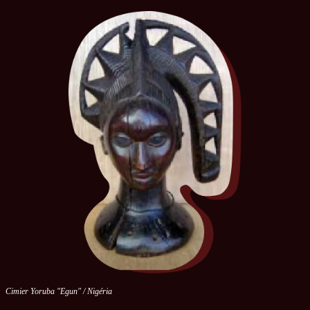
Cimier Yoruba "Egun" / Nigéria