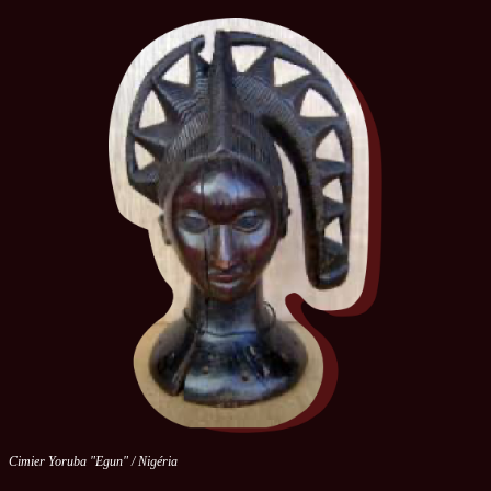
Cimier Yoruba "Egun" / Nigéria