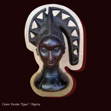
Cimier Yoruba "Egun" / Nigéria