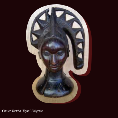
Cimier Yoruba "Egun" / Nigéria