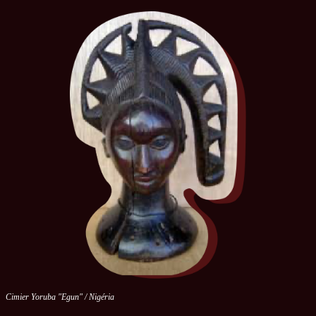
Cimier Yoruba "Egun" / Nigéria