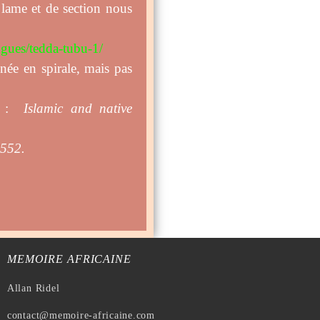
 lame et de section nous
ongues/tedda-tubu-1/
ée en spirale, mais pas
ir :
Islamic and native
 552.
MEMOIRE AFRICAINE
Allan Ridel
contact@memoire-africaine.com