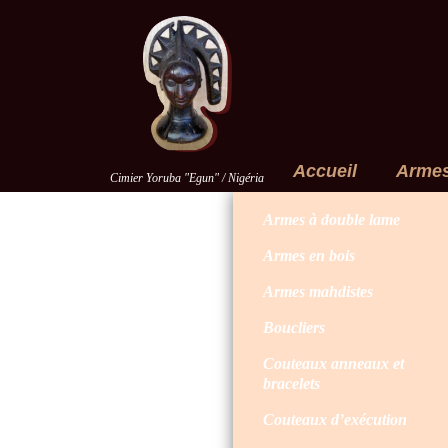
Accueil
Arme
Cimier Yoruba "Egun" / Nigéria
Armes à double lame
Armes en bois
Armes mahdistes
Boucliers
Couteaux anneaux et
bracelets
Couteaux d’exécution