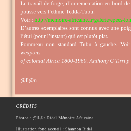
Le travail de forge, d’ornementation en bord de
pousse vers l’ethnie Tedda-Tubu.
Voir :
http://memoire-africaine.fr/galerie/epees-l
D’autres exemplaires sont connus avec une poign
l’étui (pour l’instant) qui est plutôt plat.
Pommeau non standard Tubu à gauche. Vo
weapons
of colonial Africa 1800-1960. Anthony C Tirri p
@ll@n
CRÉDITS
Photos : @ll@n Ridel Mémoire Africaine
Illustration fond accueil : Shannon Ridel