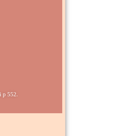
i p 552.