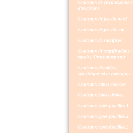
Couteaux de circoncisions e
d’excisions
Couteaux de jets du nord
Couteaux de jets du sud
Couteaux de sacrifices
Couteaux de scarifications /
rasoirs (Prochainement)
Couteaux discoïdes,
symétriques et asymétriques
Couteaux lames courbes
Couteaux lames droites
Couteaux types faucilles 1
Couteaux types faucilles 2
Couteaux types faucilles 3