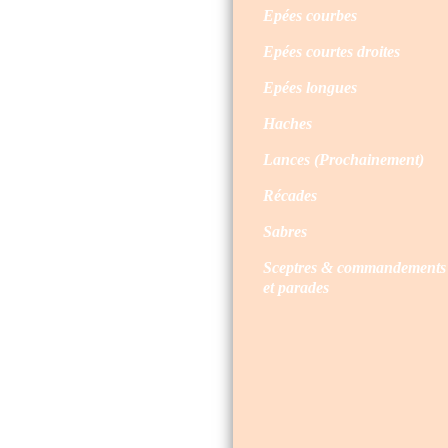
Epées courbes
Epées courtes droites
Epées longues
Haches
Lances (Prochainement)
Récades
Sabres
Sceptres & commandements
et parades