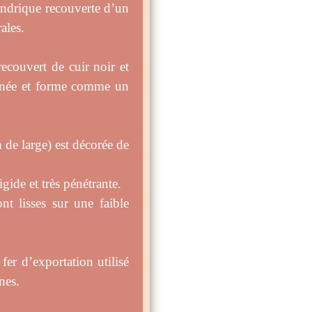
indrique recouverte d’un
ales.
ecouvert de cuir noir et
ignée et forme comme un
 de large) est décorée de
igide et très pénétrante.
t lisses sur une faible
fer d’exportation utilisé
nes.