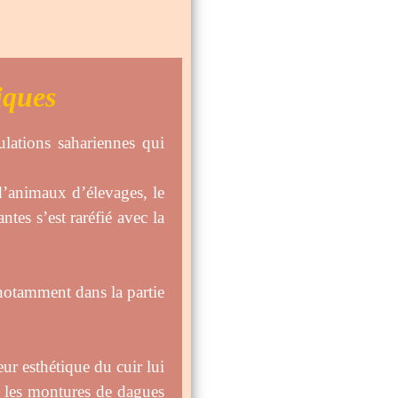
iques
ulations sahariennes qui
 d’animaux d’élevages, le
tes s’est raréfié avec la
 notamment dans la partie
eur esthétique du cuir lui
 les montures de dagues