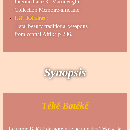
Intermédiaire K. Martinenghi.
Collection Mémoire-africaine.
Réf. littéraires :
Fatal beauty traditional weapons
from central Afrika p 286.
Synopsis
Téké Batéké
Le terme Batéké désigne « le peuple des Téké », le