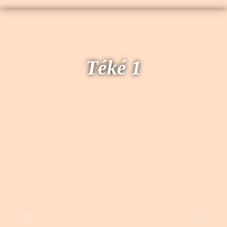
Téké 1