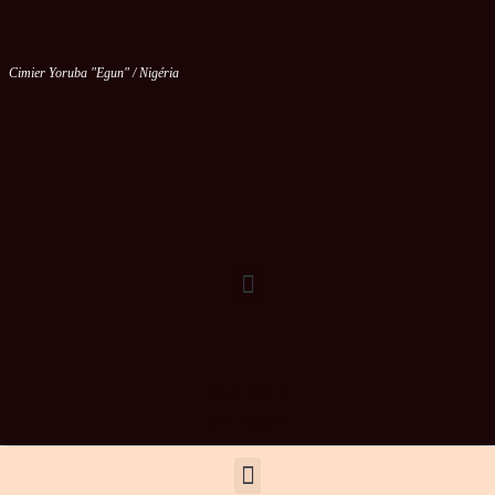
Cimier Yoruba "Egun" / Nigéria
Vous êtes le
ème visiteur