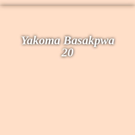
Yakoma Basakpwa
20