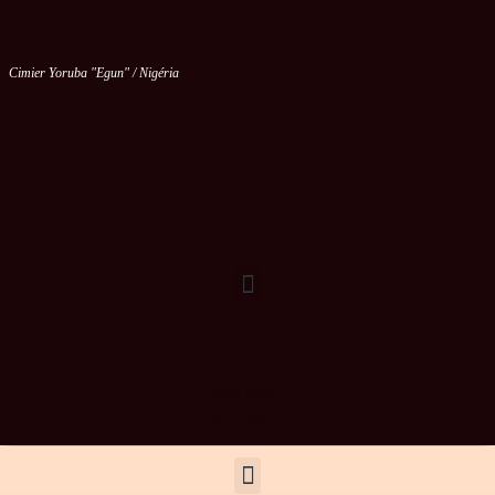
Cimier Yoruba "Egun" / Nigéria
Vous êtes le
ème visiteur