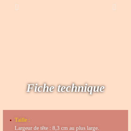
Fiche technique
Taille
:
Largeur de tête : 8,3 cm au plus large.