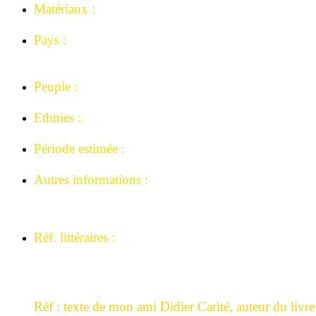
Matériaux :
Fer forgé, bois, cuivre.
Pays :
Ex Zaïre, République Démocratique du Congo,
République Centrafricaine.
Peuple :
Bantoue.
Ethnies :
Yakoma, Sango, Ngbandi.
Période estimée :
Années 1900-1920
Autres informations :
Ex commection Pimont Christophe.
Collection Mémoire-africaine.
Réf. littéraires :
Beauté fatale Jan Elsen, p 166.
Ngbandi Yakoma Luc Lefebvre 2017 p 72/75.
Réf : texte de mon ami Didier Carité, auteur du liv