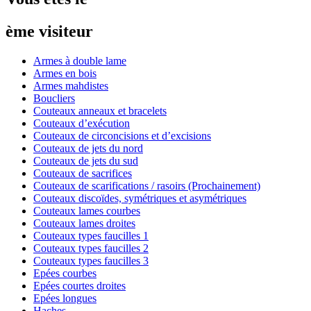
ème visiteur
Armes à double lame
Armes en bois
Armes mahdistes
Boucliers
Couteaux anneaux et bracelets
Couteaux d’exécution
Couteaux de circoncisions et d’excisions
Couteaux de jets du nord
Couteaux de jets du sud
Couteaux de sacrifices
Couteaux de scarifications / rasoirs (Prochainement)
Couteaux discoïdes, symétriques et asymétriques
Couteaux lames courbes
Couteaux lames droites
Couteaux types faucilles 1
Couteaux types faucilles 2
Couteaux types faucilles 3
Epées courbes
Epées courtes droites
Epées longues
Haches