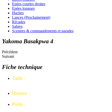
Epées courtes droites
Epées longues
Haches
Lances (Prochainement)
Récades
Sabres
Sceptres & commandements et parades
Yakoma Basakpwa 4
Précédent
Suivant
Fiche technique
Taille
:
Largeur de tête : 8,5 cm au plus large.
Hauteur :
32,5 cm.
Poids :
315 grammes.