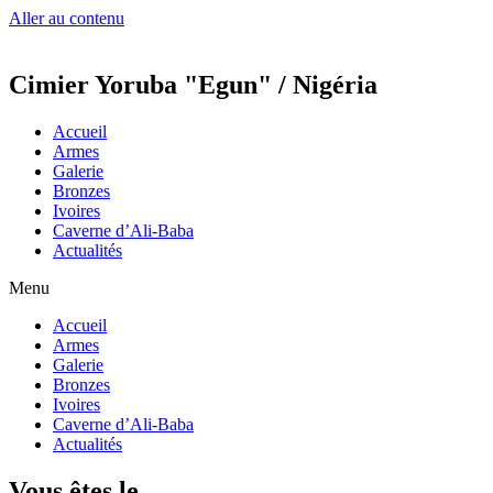
Aller au contenu
Cimier Yoruba "Egun" / Nigéria
Accueil
Armes
Galerie
Bronzes
Ivoires
Caverne d’Ali-Baba
Actualités
Menu
Accueil
Armes
Galerie
Bronzes
Ivoires
Caverne d’Ali-Baba
Actualités
Vous êtes le