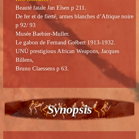
Beauté fatale Jan Elsen p 211.
De fer et de fierté, armes blanches d’Afrique noire
p 92/ 93
Musée Baebier-Muller.
Le gabon de Fernand Grébert 1913-1932.
UNÙ prestigious African Weapons, Jacques
Billens,
Bruno Claessens p 63.
Synopsis