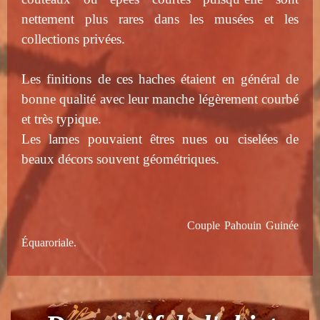
nettement plus rares dans les musées et les
collections privées.
Les finitions de ces haches étaient en général de
bonne qualité avec leur manche légèrement courbé
et très typique.
Les lames pouvaient êtres nues ou ciselées de
beaux décors souvent géométriques.
Couple Pahouin Guinée
Équaroriale.