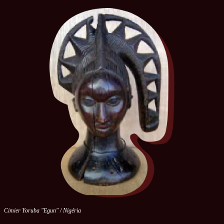
Cimier Yoruba "Egun" / Nigéria