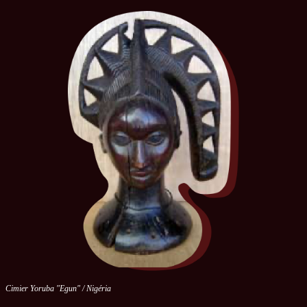
Cimier Yoruba "Egun" / Nigéria