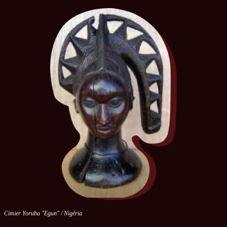
Cimier Yoruba "Egun" / Nigéria