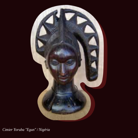
Cimier Yoruba "Egun" / Nigéria