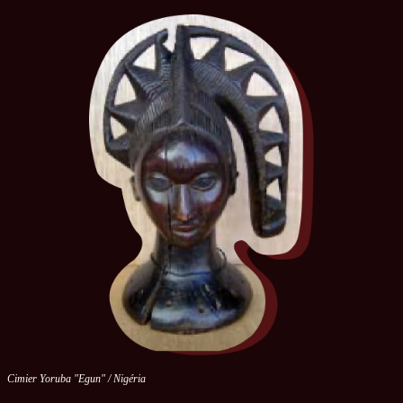
Cimier Yoruba "Egun" / Nigéria