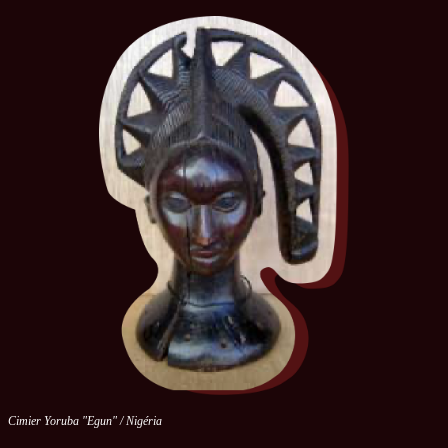
Cimier Yoruba "Egun" / Nigéria