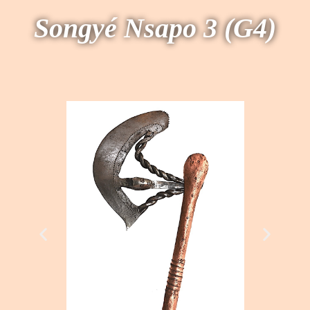
Songyé Nsapo 3 (G4)